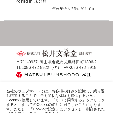
Posted in:
未分類
年末年始の営業に関して »
〒711-0937 岡山県倉敷市児島稗田町1896-2
TEL086-472-8922（代）
FAX086-472-8918
〒721-0958 広島県福山市西新涯町1丁目2-33
TEL084-953-3210（代）
FAX084-954-2057
当社のウェブサイトでは、お客様の好みを記憶し、繰り返
し訪問することで、最も適切な体験を提供するために
ホーム
会社概要
Cookieを使用しています。「すべて同意する」をクリック
防草マサ[墓地用]
防草マサ[造園用]
すると、すべてのCookieの使用に同意したことになりま
す。ただし、「Cookieの設定」にアクセスし、制御された
ストーンレジン
施工方法