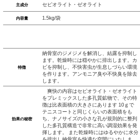
セピオライト・ゼオライト
主成分
1.5kg/袋
内容量
納骨室のジメジメを解消し、結露を抑制し
ます。乾燥時には穏やかに排出します。カ
ビを抑制し、不快害虫が生息しづらい環境
特徴
を作ります。アンモニア臭や不快臭を除去
します。
爽快の内容はセピオライト・ゼオライト
をプレミックスした多孔質鉱物で、その特
徴は比表面積の大きさにあります 10ｇで
テニスコートと同じくらいの表面積をも
ち、ナノサイズの小さな孔が規則的に整列
効果の秘密
した多孔質構造で非常に高い調湿効果を発
揮します。 また乾燥時にはゆるやかに水分
を排出し納骨室を快適な空間にいたしま