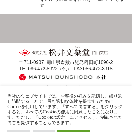
す。
〒711-0937 岡山県倉敷市児島稗田町1896-2
TEL086-472-8922（代）
FAX086-472-8918
〒721-0958 広島県福山市西新涯町1丁目2-33
TEL084-953-3210（代）
FAX084-954-2057
当社のウェブサイトでは、お客様の好みを記憶し、繰り返
し訪問することで、最も適切な体験を提供するために
ホーム
会社概要
Cookieを使用しています。「すべて同意する」をクリック
防草マサ[墓地用]
防草マサ[造園用]
すると、すべてのCookieの使用に同意したことになりま
す。ただし、「Cookieの設定」にアクセスし、制御された
ストーンレジン
施工方法
同意を提供することもできます。