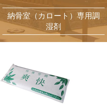
納骨室（カロート）専用調
湿剤